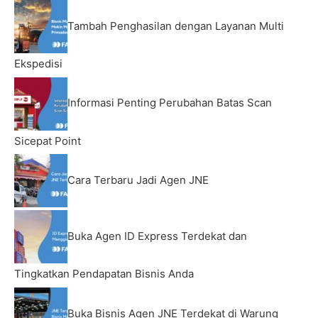
Tambah Penghasilan dengan Layanan Multi
Ekspedisi
Informasi Penting Perubahan Batas Scan
Sicepat Point
Cara Terbaru Jadi Agen JNE
Buka Agen ID Express Terdekat dan
Tingkatkan Pendapatan Bisnis Anda
Buka Bisnis Agen JNE Terdekat di Warung