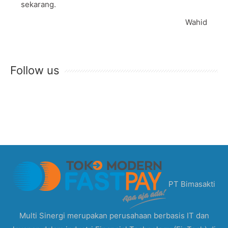
sekarang.
Wahid
Follow us
PT Bimasakti
Multi Sinergi merupakan perusahaan berbasis IT dan