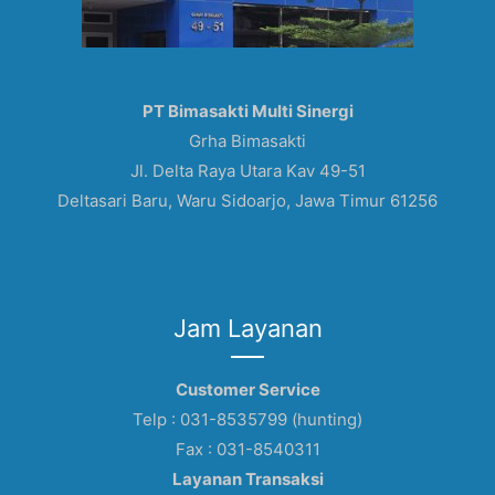
PT Bimasakti Multi Sinergi
Grha Bimasakti
Jl. Delta Raya Utara Kav 49-51
Deltasari Baru, Waru Sidoarjo, Jawa Timur 61256
Jam Layanan
Customer Service
Telp : 031-8535799 (hunting)
Fax : 031-8540311
Layanan Transaksi