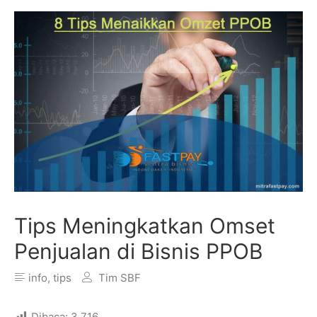
Tips Meningkatkan Omset
Penjualan di Bisnis PPOB
info
,
tips
Tim SBF
Dibaca:
3,716