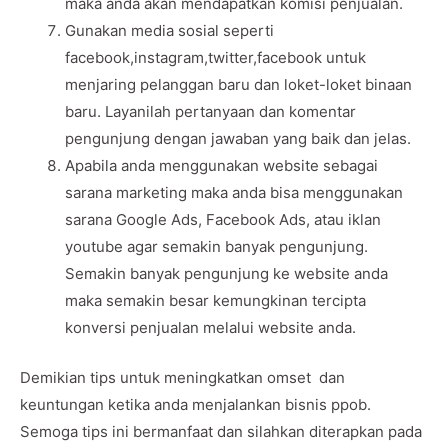
maka anda akan mendapatkan komisi penjualan.
Gunakan media sosial seperti
facebook,instagram,twitter,facebook untuk
menjaring pelanggan baru dan loket-loket binaan
baru. Layanilah pertanyaan dan komentar
pengunjung dengan jawaban yang baik dan jelas.
Apabila anda menggunakan website sebagai
sarana marketing maka anda bisa menggunakan
sarana Google Ads, Facebook Ads, atau iklan
youtube agar semakin banyak pengunjung.
Semakin banyak pengunjung ke website anda
maka semakin besar kemungkinan tercipta
konversi penjualan melalui website anda.
Demikian tips untuk meningkatkan omset dan
keuntungan ketika anda menjalankan bisnis ppob.
Semoga tips ini bermanfaat dan silahkan diterapkan pada