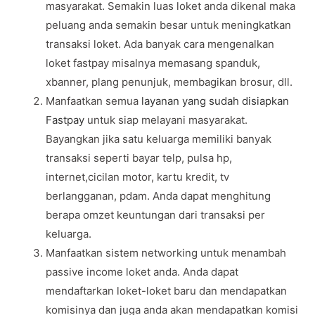
masyarakat. Semakin luas loket anda dikenal maka
peluang anda semakin besar untuk meningkatkan
transaksi loket. Ada banyak cara mengenalkan
loket fastpay misalnya memasang spanduk,
xbanner, plang penunjuk, membagikan brosur, dll.
Manfaatkan semua
layanan yang sudah disiapkan
Fastpay
untuk siap melayani masyarakat.
Bayangkan jika satu keluarga memiliki banyak
transaksi seperti bayar telp, pulsa hp,
internet,cicilan motor, kartu kredit, tv
berlangganan, pdam. Anda dapat menghitung
berapa omzet keuntungan dari transaksi per
keluarga.
Manfaatkan sistem networking untuk menambah
passive income loket anda. Anda dapat
mendaftarkan loket-loket baru dan mendapatkan
komisinya dan juga anda akan mendapatkan komisi