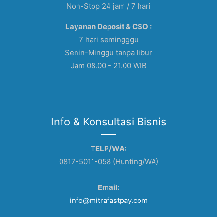
Non-Stop 24 jam / 7 hari
Layanan Deposit & CSO :
7 hari semingggu
Senin-Minggu tanpa libur
Jam 08.00 - 21.00 WIB
Info & Konsultasi Bisnis
TELP/WA:
0817-5011-058 (Hunting/WA)
Email:
info@mitrafastpay.com