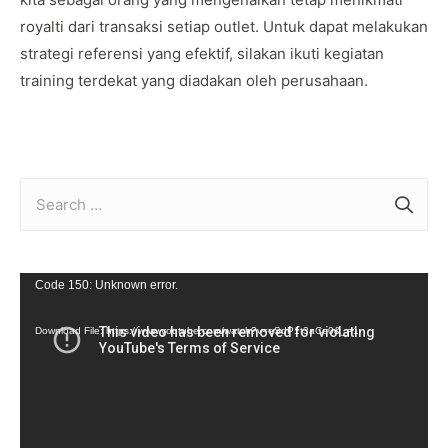
royalti dari transaksi setiap outlet. Untuk dapat melakukan
strategi referensi yang efektif, silakan ikuti kegiatan
training terdekat yang diadakan oleh perusahaan.
S
e
a
r
V
Code 150: Unknown error.
c
i
Download File: https://www.youtube.com/watch?v=eSdP1t3aCe0&_=1
h
d
f
e
o
o
r
P